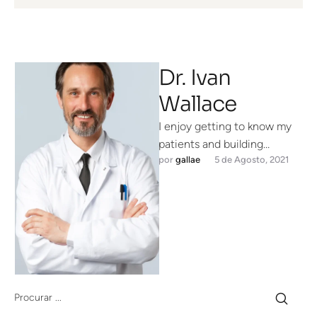
Dr. Ivan
Wallace
I enjoy getting to know my
patients and building
por 
gallae
5 de Agosto, 2021
meaningful relationships. I
understand that each person
is unique …